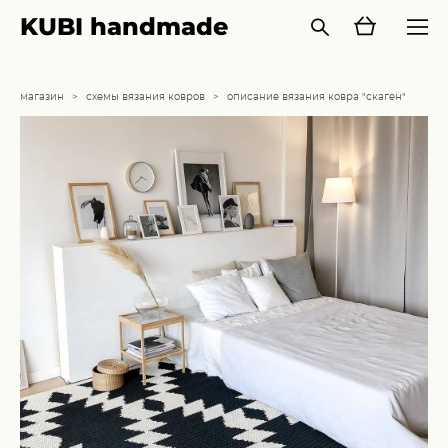
KUBI handmade
магазин
>
схемы вязания ковров
>
описание вязания ковра "скаген"